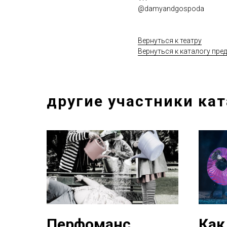
@damyandgospoda
Вернуться к театру
Вернуться к каталогу пре
другие участники ка
Перфоманс
Как