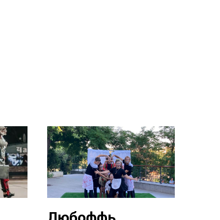
Любоффь