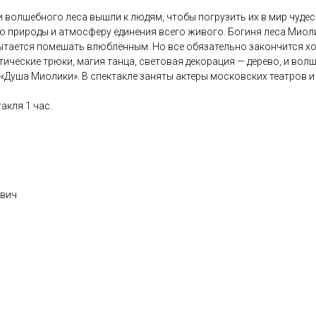
 волшебного леса вышли к людям, чтобы погрузить их в мир чудес 
ию природы и атмосферу единения всего живого. Богиня леса Мио
пытается помешать влюблённым. Но все обязательно закончится х
тические трюки, магия танца, световая декорация — дерево, и вол
Душа Миолики». В спектакле заняты актеры московских театров и 
акля 1 час.
евич