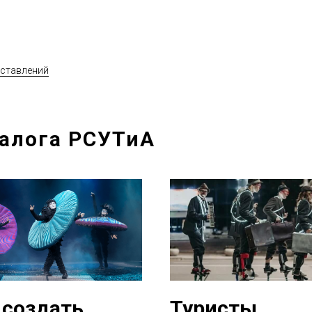
дставлений
талога РСУТиА
 создать
Туристы