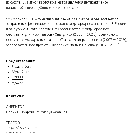
искусств. Визитной карточкой Театра является интерактивное
взаимодействие с публикой и импровизация.
«Мимикрия» — это команда с пятнадцатилетним опытом проведения
театральных фестивалей и проектов международного значения. В России
и за рубежом Театр известен как организатор Международного
фестиваля уличных театров «Сны улиц» (2005 — 2020), Всемирного
фестиваля молодежных театров «Театральная революция» (2007 — 2019),
образовательного проекта «Экспериментальная сцена» (2013 — 2016).
Представления:
Люди и боги
Мумий-land
Птицы
Чудаки
Контакты:
ДИРЕКТОР
Полина Захарова,
mimicriya@mail.ru
ТЕЛЕФОН
+7 (912) 994-95-50