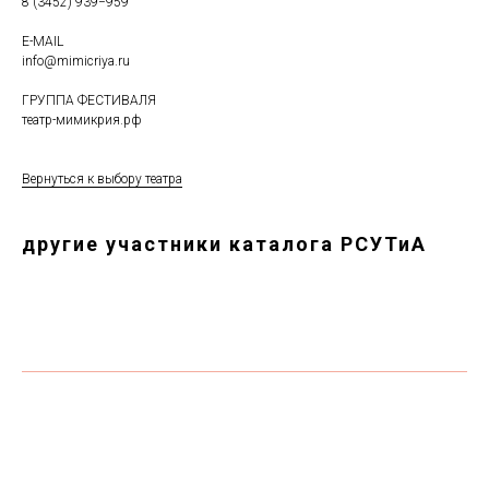
8 (3452) 939−959
E-MAIL
info@mimicriya.ru
ГРУППА ФЕСТИВАЛЯ
театр-мимикрия.рф
Вернуться к выбору театра
другие участники каталога РСУТиА