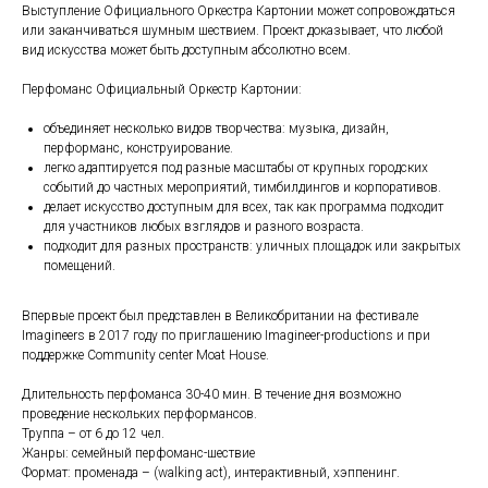
Выступление Официального Оркестра Картонии может сопровождаться
или заканчиваться шумным шествием. Проект доказывает, что любой
вид искусства может быть доступным абсолютно всем.
Перфоманс Официальный Оркестр Картонии:
объединяет несколько видов творчества: музыка, дизайн,
перформанс, конструирование.
легко адаптируется под разные масштабы от крупных городских
событий до частных мероприятий, тимбилдингов и корпоративов.
делает искусство доступным для всех, так как программа подходит
для участников любых взглядов и разного возраста.
подходит для разных пространств: уличных площадок или закрытых
помещений.
Впервые проект был представлен в Великобритании на фестивале
Imagineers в 2017 году по приглашению Imagineer-productions и при
поддержке Community center Moat House.
Длительность перфоманса 30-40 мин. В течение дня возможно
проведение нескольких перформансов.
Труппа – от 6 до 12 чел.
Жанры: семейный перфоманс-шествие
Формат: променада – (walking aсt), интерактивный, хэппенинг.