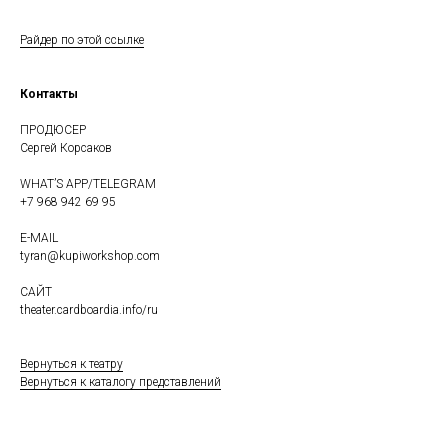
Райдер по этой ссылке
Контакты
ПРОДЮСЕР
Сергей Корсаков
WHAT’S APP/TELEGRAM
+7 968 942 69 95
E-MAIL
tyran@kupiworkshop.com
САЙТ
theater.cardboardia.info/ru
Вернуться к театру
Вернуться к каталогу представлений