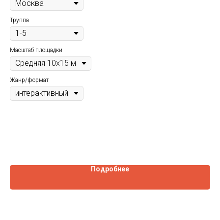
спе
пла
Гор
най
Труппа
про
ет
пут
Тру
отк
Масштаб площадки
Пр
Жанр/формат
Ма
Жа
Подробнее