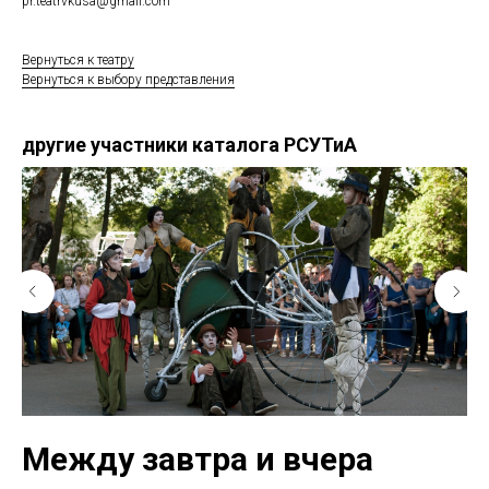
pr.teatrvkusa@gmail.com
Вернуться к театру
Вернуться к выбору представления
другие участники каталога РСУТиА
Между завтра и вчера
Б