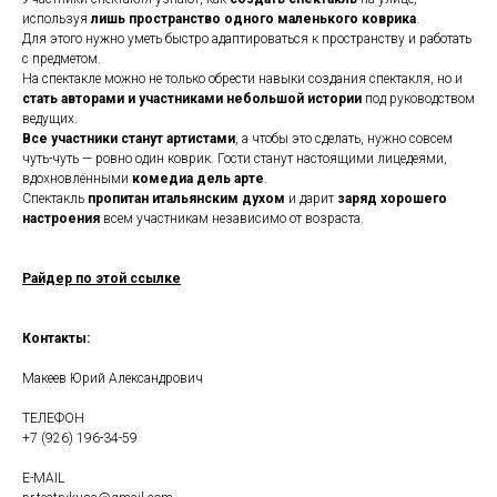
используя
лишь пространство одного маленького коврика
.
Для этого нужно уметь быстро адаптироваться к пространству и работать
с предметом.
На спектакле можно не только обрести навыки создания спектакля, но и
стать авторами и участниками небольшой истории
под руководством
ведущих.
Все участники станут артистами
, а чтобы это сделать, нужно совсем
чуть-чуть — ровно один коврик. Гости станут настоящими лицедеями,
вдохновлёнными
комедиа дель арте
.
Спектакль
пропитан итальянским духом
и дарит
заряд хорошего
настроения
всем участникам независимо от возраста.
Райдер по этой ссылке
Контакты:
Макеев Юрий Александрович
ТЕЛЕФОН
+7 (926) 196-34-59
E-MAIL