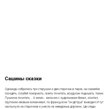
Сашины сказки
Однажды собрались три старушки и два старичка в парке, на скамейке
посидеть, голубей покормить, газету почитать, воздухом подышать, томик
Пушкина почитать … А мимо… мальчик с кудряшками бежал, хохотал,
прутиком ивовым взмахивал, по французски "он-дё-труа" выводил.И тут
нахлынуло на старичков и унесло на неведомые дорожки, где следы