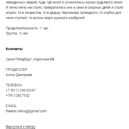
невиданных зверей, туда, где жили и сочинялись сказки кудрявого гения.
И легко-легко им стало, превратились они и сами в озорных детей и стали
играть: то в лицеистов, то в дядьку Черномора громадного, то клубки для
няни спутают, то волны моря шумного изобразят.
Продолжительность - 1 час.
Труппа - 5 чел.
Контакты:
Санкт-Петербург, Кирочная 8В
ПРОДЮССЕР
Антон Дмитриев
ТЕЛЕФОН
+7 (911) 295-93-97
+79112827532
E-MAIL
theatre.vokrug@gmail.com
Вернуться к театру