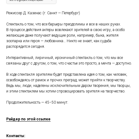
Режиссер Д. Казенас (г. Санкт — Петербург)
Спектакль о том, что все барьеры преодолимы и все в наших руках.
В процессе действия актеры вовлекают зрителей в свою игру, а особо
желающие даже получают ведущие роли, например, быка, жителя
зоопарка или героя — любовника… Никто не знает, как судьба
распорядится сегодня.
Интерактивный, лиричный, ироничный спектакль о том, что мы все
связаны друг с другом, о том, что счастье это просто, а мечта — доступно.
В ходе спектакля зрителям будет представлена идея о том, как человек,
освобождаясь от рамок и прочих преград, может прийти к творчеству.
Ведь мы, люди, наделены исключительным даром творения, мы творцы,
и этим спектаклем мы хотим спровоцировать зрителя на творчество.
Продолжительность — 45−50 минут.
Райдер по этой ссылке
Контакты: