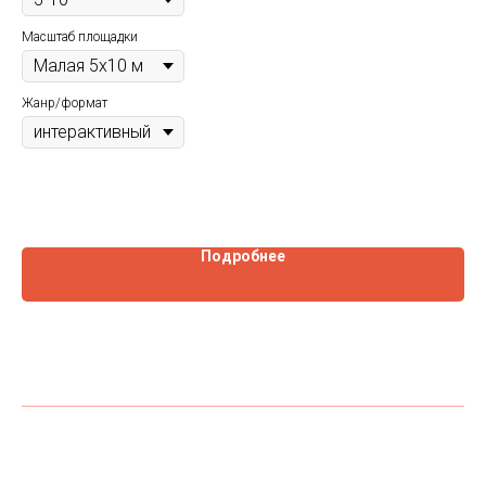
соз
Тру
эле
Масштаб площадки
Жа
Жанр/формат
Пр
Подробнее