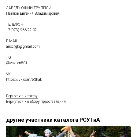
ЗАВЕДУЮЩИЙ ТРУППОЙ
Павлов Евгений Владимирович
ТЕЛЕФОН
+7(978) 966-72-02
E-MAIL
anocfgk@gmail.com
TG
@Vavilen501
VK
https://vk.com/b3hak
Вернуться к театру
Вернуться к выбору представления
другие участники каталога РСУТиА