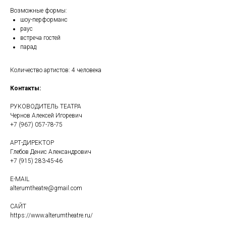
Возможные формы:
шоу-перформанс
раус
встреча гостей
парад
Количество артистов: 4 человека
Контакты:
РУКОВОДИТЕЛЬ ТЕАТРА
Чернов Алексей Игоревич
+7 (967) 057-78-75
АРТ-ДИРЕКТОР
Глебов Денис Александрович
+7 (915) 283-45-46
E-MAIL
alterumtheatre@gmail.com
САЙТ
https://www.alterumtheatre.ru/