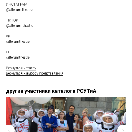
ИНСТАГРАМ
@alterum.theatre
TIKTOK
@alterum_theatre
VK
/alterumtheatre
FB
/alterumtheatre
Вернуться к театру
Вернуться к выбору представления
другие участники каталога РСУТиА