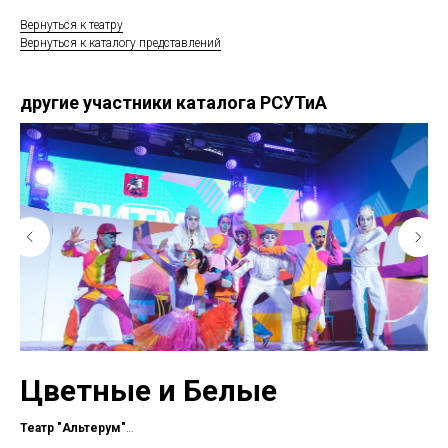
Вернуться к театру
Вернуться к каталогу представлений
другие участники каталога РСУТиА
Цветные и Белые
В
Театр "Альтерум"
Го
пер