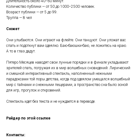
Длительность около 40−60 минут.
Количество публики — от 50 до 1000−2500 человек.
Возраст публики — от 5 до 99.
Труппа — 8 чел
Сюжет
Они улыбаются. Они играют на флейте. Они танцуют. Они уложат вас
спать и подоткнут вам одеялко. Баю-баюшки-баю, не ложитесь на краю.
А то в глаз дадут.
Пятеро Месяцев наводят свои лунные порядки и в финале укладывают
зрителей спать, погружая их в мир волшебных сновидений. Лирический
и смешной интерактивный спектакль, наполненный нежными
парадоксами той поры детства, когда под одеялом умещался волшебный
мир с тайнами и снежными пещерами, а пространство сна было зоной
для игр, прогулок и откровений.
Спектакль идет без текста и не нуждается в переводе.
Райдер по этой ссылке
Контакты: