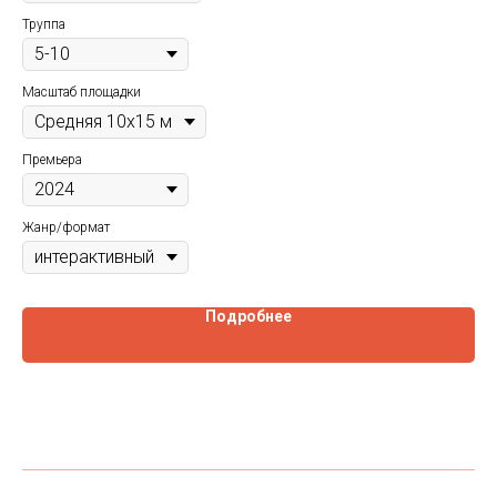
рас
Труппа
Тру
Инт
свя
Масштаб площадки
Ма
Премьера
Пр
Жанр/формат
Жа
Подробнее