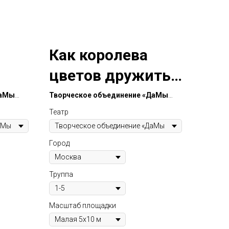
Как королева
цветов дружить
научилась
ДаМы
Творческое объединение «ДаМы
и Господа»
Театр
а —
Яркие костюмы, вовлечение зрителей
овение.
в события сказки, исполнение в жанре
Город
ая
белой клоунады и хорошее
настроение — все это сказка «Как
ьно
Королева Цветов дружить научилась».
Труппа
Масштаб площадки