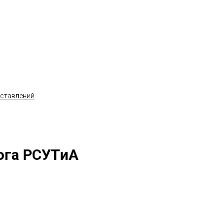
дставлений
ога РСУТиА