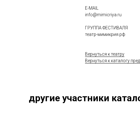
E-MAIL
info@mimicriya.ru
ГРУППА ФЕСТИВАЛЯ
театр-мимикрия.рф
Вернуться к театру
Вернуться к каталогу пре
другие участники катал